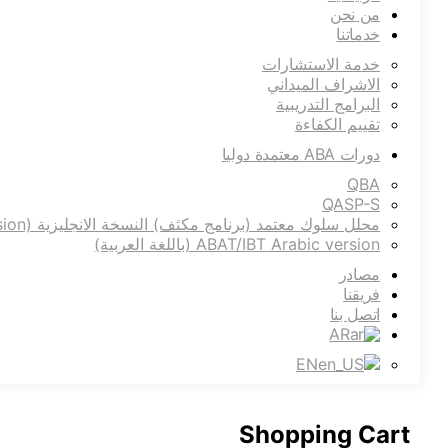
من نحن
خدماتنا
خدمة الاستشارات
الاشراف الميداني
البرامج التدريبية
تقييم الكفاءة
دورات ABA معتمدة دوليا
QBA
QASP-S
محلل سلوك معتمد (برنامج مكثف) النسخة الانجليزية ABAT/IBT (English version)
ABAT/IBT Arabic version (باللغة العربية)
مصادر
فريقنا
اتصل بنا
AR
EN
Shopping Cart