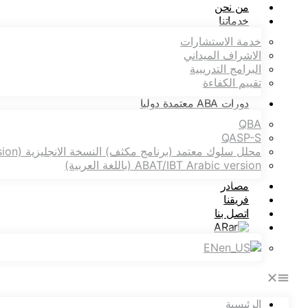
من نحن
خدماتنا
خدمة الاستشارات
الاشراف الميداني
البرامج التدريبية
تقييم الكفاءة
دورات ABA معتمدة دوليا
QBA
QASP-S
محلل سلوك معتمد (برنامج مكثف) النسخة الانجليزية ABAT/IBT (English version)
ABAT/IBT Arabic version (باللغة العربية)
مصادر
فريقنا
اتصل بنا
AR
EN
الرئيسية