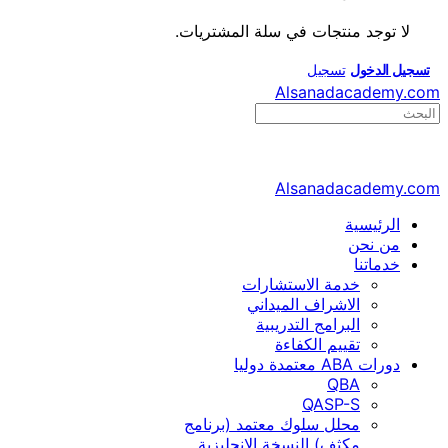
لا توجد منتجات في سلة المشتريات.
تسجيل الدخول
تسجيل
Alsanadacademy.com
Search
for:
Alsanadacademy.com
الرئيسية
من نحن
خدماتنا
خدمة الاستشارات
الاشراف الميداني
البرامج التدريبية
تقييم الكفاءة
دورات ABA معتمدة دوليا
QBA
QASP-S
محلل سلوك معتمد (برنامج
مكثف) النسخة الانجليزية