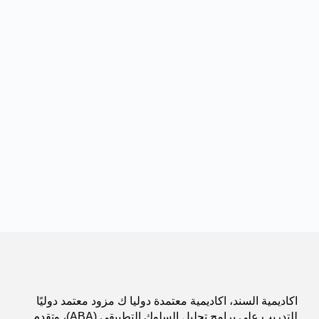
اكاديمية السند، اكاديمية معتمدة دوليا ك مزود معتمد دوليًا
للتدريب على برامج تحليل السلوك التطبيقي (ABA)، وتقدم