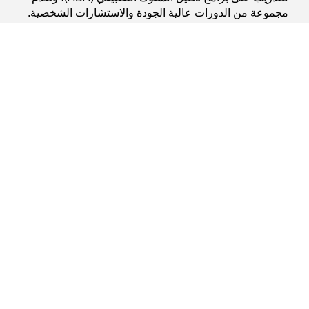
مجموعة من الدورات عالية الجودة والاستشارات الشخصية.
ابدا الدردشة المباشرة
شركة
الرئيسية
من نحن
دورات تحليل السلوك التطبيقي
فريقنا
اتصل بنا
مصادر
خدماتنا
مصادر