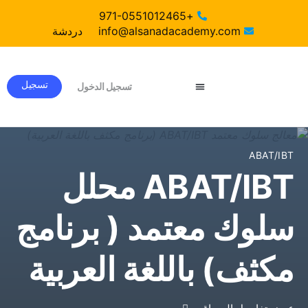
+971-0551012465
info@alsanadacademy.com
دردشة
تسجيل
تسجيل الدخول
دورات ABA معتمدة دوليا
ABAT/IBT
ABAT/IBT محلل
سلوك معتمد ( برنامج
مكثف) باللغة العربية