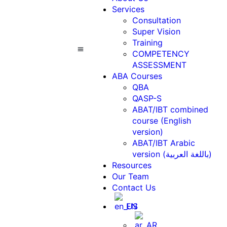
Services
Consultation
Super Vision
Training
COMPETENCY
ASSESSMENT
ABA Courses
Contact Us
ABA Courses
QBA
QASP-S
ABAT/IBT combined
course (English
version)
ABAT/IBT Arabic
version (باللغة العربية)
Resources
Our Team
Contact Us
EN
AR