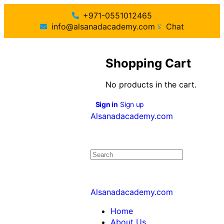
+971-0551012465
info@alsanadacademy.com
Chat
Shopping Cart
No products in the cart.
Sign in
Sign up
Alsanadacademy.com
Alsanadacademy.com
Home
About Us