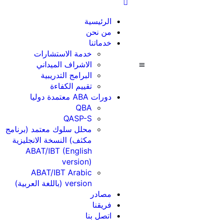
الرئيسية
من نحن
خدماتنا
خدمة الاستشارات
الاشراف الميداني
البرامج التدريبية
دورات ABA معتمدة دوليا
تقييم الكفاءة
دورات ABA معتمدة دوليا
QBA
QASP-S
محلل سلوك معتمد (برنامج
مكثف) النسخة الانجليزية
ABAT/IBT (English
version)
ABAT/IBT Arabic
version (باللغة العربية)
مصادر
فريقنا
اتصل بنا